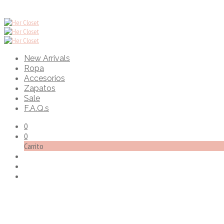
New Arrivals
Ropa
Accesorios
Zapatos
Sale
F.A.Q.s
0
0
Carrito