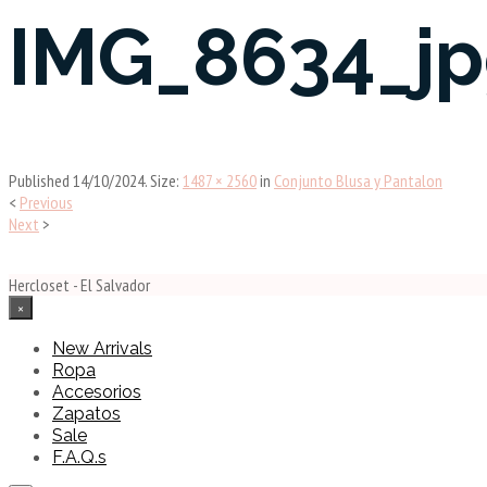
IMG_8634_j
Published
14/10/2024
. Size:
1487 × 2560
in
Conjunto Blusa y Pantalon
<
Previous
Next
>
Hercloset - El Salvador
×
New Arrivals
Ropa
Accesorios
Zapatos
Sale
F.A.Q.s