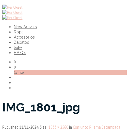
New Arrivals
Ropa
Accesorios
Zapatos
Sale
F.A.Q.s
0
0
Carrito
IMG_1801_jpg
Published
11/11/2024
. Size:
1533 × 2560
in
Conjunto Pijama Estampada