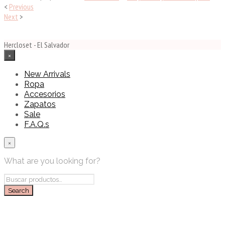
<
Previous
Next
>
Hercloset - El Salvador
×
New Arrivals
Ropa
Accesorios
Zapatos
Sale
F.A.Q.s
×
What are you looking for?