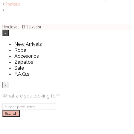
<
Previous
>
Hercloset - El Salvador
×
New Arrivals
Ropa
Accesorios
Zapatos
Sale
F.A.Q.s
×
What are you looking for?