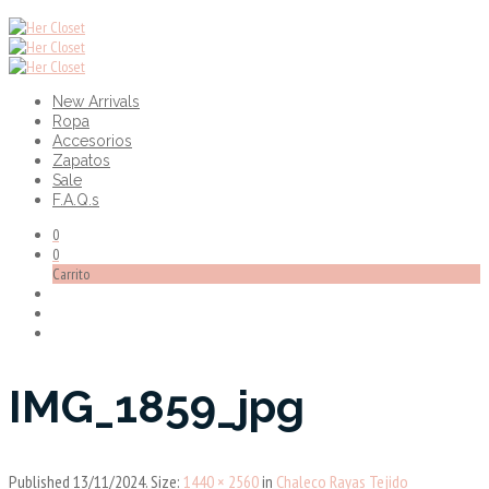
New Arrivals
Ropa
Accesorios
Zapatos
Sale
F.A.Q.s
0
0
Carrito
IMG_1859_jpg
Published
13/11/2024
. Size:
1440 × 2560
in
Chaleco Rayas Tejido