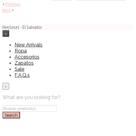
<
Previous
Next
>
Hercloset - El Salvador
×
New Arrivals
Ropa
Accesorios
Zapatos
Sale
F.A.Q.s
×
What are you looking for?