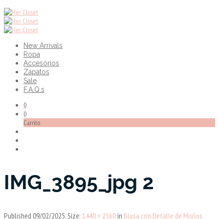
New Arrivals
Ropa
Accesorios
Zapatos
Sale
F.A.Q.s
0
0
Carrito
IMG_3895_jpg 2
Published
09/02/2025
. Size:
1440 × 2560
in
Blusa con Detalle de Moños