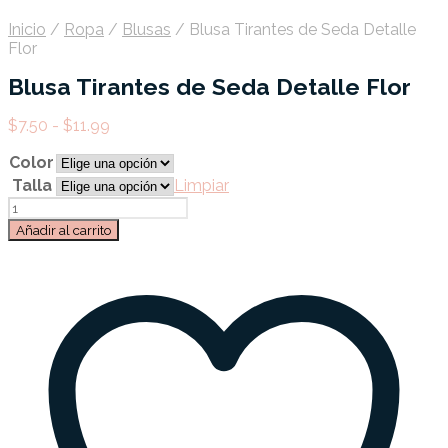
Inicio
/
Ropa
/
Blusas
/
Blusa Tirantes de Seda Detalle
Flor
Blusa Tirantes de Seda Detalle Flor
Rango
$
7.50
-
$
11.99
de
Color
precios:
desde
Talla
Limpiar
$7.50
Blusa
hasta
Tirantes
Añadir al carrito
$11.99
de
Seda
Detalle
Flor
cantidad