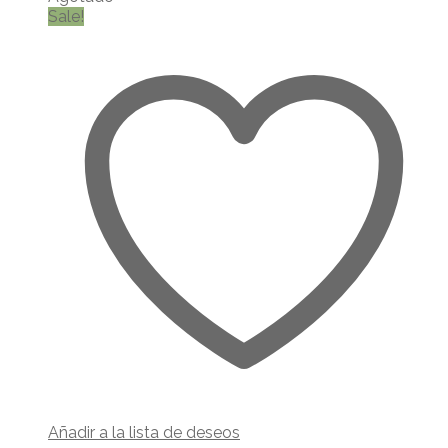
múltiples
Sale!
variantes.
Las
opciones
se
pueden
elegir
en
la
página
de
producto
Añadir a la lista de deseos