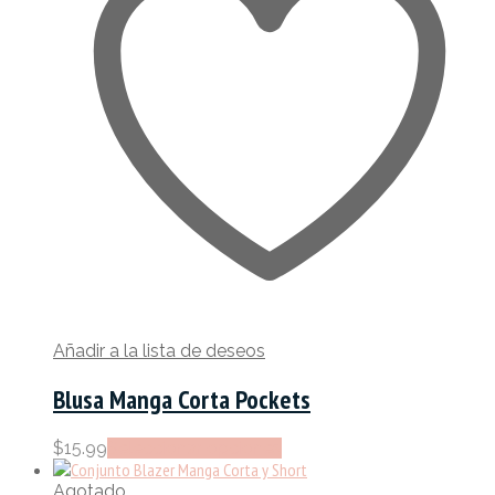
se
pueden
elegir
en
la
página
de
producto
Añadir a la lista de deseos
Blusa Manga Corta Pockets
Este
$
15.99
Seleccionar opciones
producto
tiene
Agotado