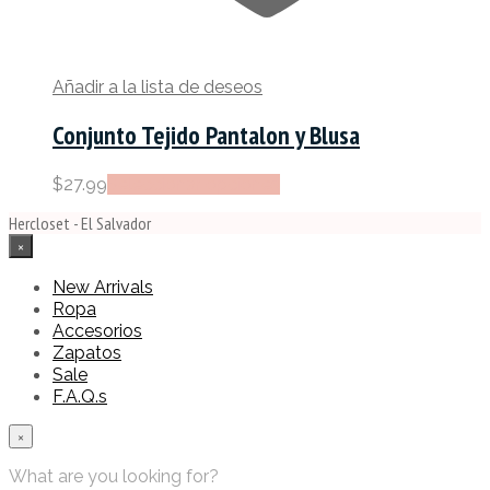
Añadir a la lista de deseos
Conjunto Tejido Pantalon y Blusa
Este
$
27.99
Seleccionar opciones
producto
Hercloset - El Salvador
tiene
×
múltiples
variantes.
New Arrivals
Las
Ropa
opciones
Accesorios
se
Zapatos
pueden
Sale
elegir
F.A.Q.s
en
la
×
página
de
What are you looking for?
producto