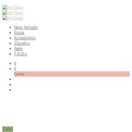
New Arrivals
Ropa
Accesorios
Zapatos
Sale
F.A.Q.s
0
0
Carrito
Sale!